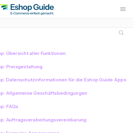
Togg
Navig
Home
sevdesk App
DH
Lexware Office App
i
: Übersicht aller Funktionen
B2B Europe App
p: Preisgestaltung
Widerruf Button – EU Wit
pp: Datenschutzinformationen für die Eshop Guide Apps
App: Allgemeine Geschäftsbedingungen
pp: FAQs
pp: Auftragsverabeitungsvereinbarung